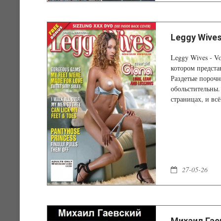
Leggy Wives
Leggy Wives - V
котором предста
Раздетые порочн
обольстительны
страницах, и всё
наслаждаться
27-05-26
Михаил Гаев