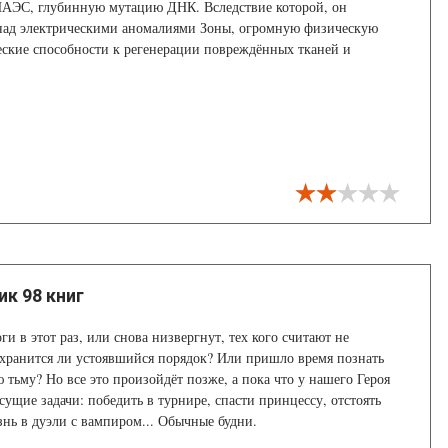
 ЧАЭС, глубинную мутацию ДНК. Вследствие которой, он
 над электрическими аномалиями Зоны, огромную физическую
еские способности к регенерации повреждённых тканей и
юся алым светом кровь.
ик 98 книг
и в этот раз, или снова низвергнут, тех кого считают не
хранится ли устоявшийся порядок? Или пришло время познать
 тьму? Но все это произойдёт позже, а пока что у нашего Героя
сущие задачи: победить в турнире, спасти принцессу, отстоять
знь в дуэли с вампиром... Обычные будни.