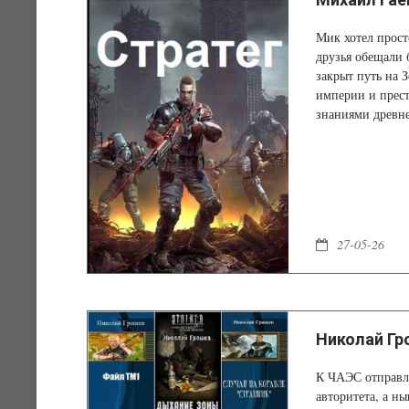
Мик хотел прост
друзья обещали 
закрыт путь на 
империи и прест
знаниями древн
27-05-26
Николай Гр
К ЧАЭС отправля
авторитета, а н