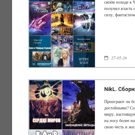
своём походе к
получил власть
силу, фантастич
забавно светящу
27-05-26
NikL. Сборн
Проиграют ли бог
достойными? Со
миру, настоящую
на носу более на
свою честь и жи