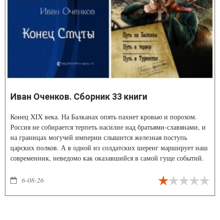
Иван Оченков. Сборник 33 книги
Конец XIX века. На Балканах опять пахнет кровью и порохом.
Россия не собирается терпеть насилие над братьями-славянами, и
на границах могучей империи слышится железная поступь
царских полков. А в одной из солдатских шеренг марширует наш
современник, неведомо как оказавшийся в самой гуще событий.
Он прекрасно знает, что ничем хорошим для его страны эта война
не кончится и освобожденные «братья» с тех пор всегда будут
6-08-26
воевать на стороне врагов.