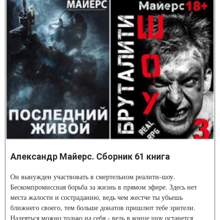
Александр Майерс. Сборник 61 книга
Он вынужден участвовать в смертельном реалити-шоу.
Бескомпромиссная борьба за жизнь в прямом эфире. Здесь нет
места жалости и состраданию, ведь чем жестче ты убьешь
ближнего своего, тем больше донатов пришлют тебе зрители.
Надеяться можно только на себя - ведь в конце шоу останется