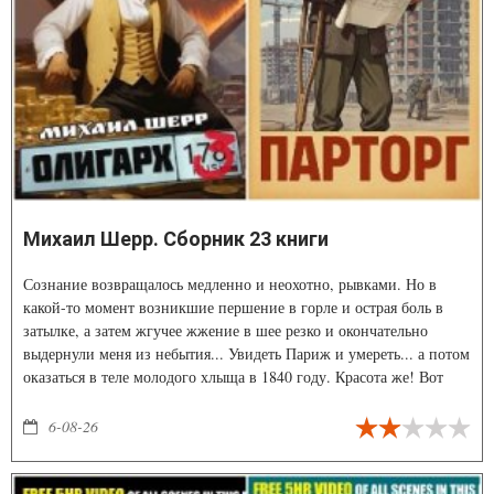
Михаил Шерр. Сборник 23 книги
Сознание возвращалось медленно и неохотно, рывками. Но в
какой-то момент возникшие першение в горле и острая боль в
затылке, а затем жгучее жжение в шее резко и окончательно
выдернули меня из небытия... Увидеть Париж и умереть... а потом
оказаться в теле молодого хлыща в 1840 году. Красота же! Вот
только никакого булкохруста вокруг не наблюдается а вместо него
долги и перспектива получить должность даже не ассенизатора,
6-08-26
ой простите асессора, а куда ниже.