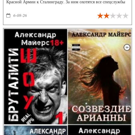
Красной Армии к Сталинграду. За ним охотятся все спецслужбы
Третьего Рейха, по его следу идут личные «волкодавы» Гиммлера,
а присланная на помощь разведгруппа НКВД имеет приказ
6-08-26
ликвидировать его при угрозе захвата противником. Отрезанный
от Большой земли, в полном окружении, на прицеле у
чекистского снайпера, он сколачивает отряд из остатков штрафной
роты и взвода морпехов — и принимает свой последний бой.