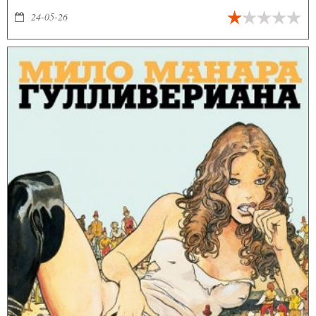
«Пацаны».
24-05-26