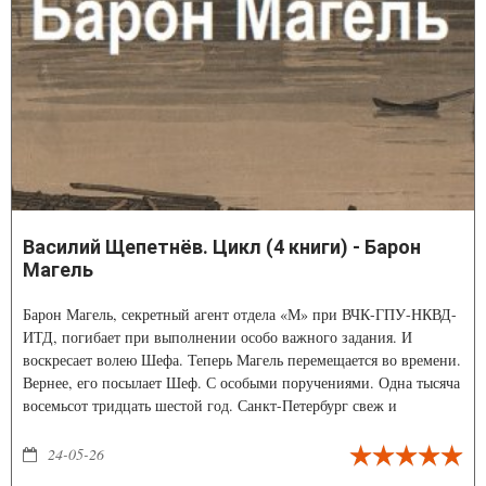
Василий Щепетнёв. Цикл (4 книги) - Барон
Магель
Барон Магель, секретный агент отдела «М» при ВЧК-ГПУ-НКВД-
ИТД, погибает при выполнении особо важного задания. И
воскресает волею Шефа. Теперь Магель перемещается во времени.
Вернее, его посылает Шеф. С особыми поручениями. Одна тысяча
восемьсот тридцать шестой год. Санкт-Петербург свеж и
прекрасен, свежи и прекрасны люди. Но как сделать так, чтобы
известная пуля не изменила историю России? Или, напротив,
24-05-26
изменила?