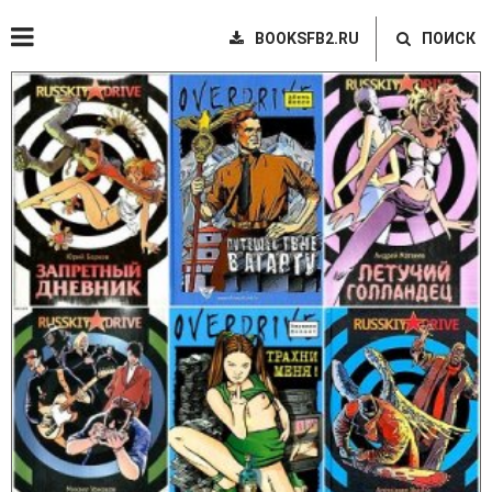
BOOKSFB2.RU
ПОИСК