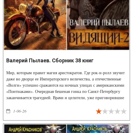
Валерий Пылаев. Сборник 38 книг
Мир, которым правит магия аристократов. Где рок-н-ролл звучит
даже во дворце ее Императорского величества, а отечественные
«Волги» успешно сражаются на ночных улицах с американскими
«Понтиаками». Очередная бешеная гонка по Санкт-Петербургу
заканчивается трагедией. Врачи и целители, уже приговорившие
юного князя Горчакова к смерти, списывают чудесное спасение на
внезапно проснувшийся Дар. Но даже родовая магия не в силах
1-06-26
объяснить, почему у парня полностью изменились привычки и
вкусы… И откуда берутся странные сны о местах, в которых ему
еще не приходилось бывать.