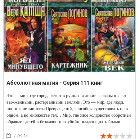
Абсолютная магия - Серия 111 книг
Это — мир, где города лежат в руинах, а дикие варвары правят
выжженными, растерзанными землями. Это — мир, где люди,
постигшие таинства Превращений, способны существовать не в
одном, а во множестве тел… Мир, где злое колдовство оборотней
обращает детей в безжалостных убийц, владеющих тайнами
черной магии, а странные карлики выращивают в алхимических
колбах мудрых гомункулусов.
1-06-26