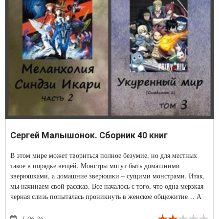
Сергей Малышонок. Сборник 40 книг
В этом мире может твориться полное безумие, но для местных
такое в порядке вещей. Монстры могут быть домашними
зверюшками, а домашние зверюшки – сущими монстрами. Итак,
мы начинаем свой рассказ. Все началось с того, что одна мерзкая
черная слизь попыталась проникнуть в женское общежитие… А
нет, простите, это уже другая история...
1-06-26